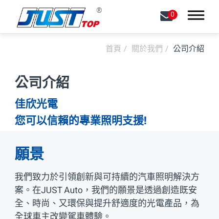
0
首頁
關於我們
公司介紹
搜尋
公司介紹
關於我們
佳欣光電
公司介紹
您可以信賴的專業照明支援!
質量保證
願景
可持續性
我們致力於引領創新與可持續的汽車照明解決方
最新消息
案。在JUST Auto，我們的願景是透過創造既安
全、時尚、又環保與提升舒適度的光電產品，為
能力
全球車主改變駕車體驗。