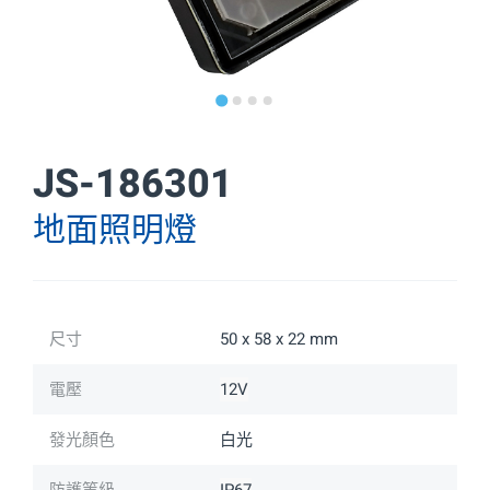
LED 車內燈
LED 投影技術
LED 輔助燈
JS-186301
LED 皮卡車燈
地面照明燈
電氣和電子產品
聯絡我們
尺寸
50 x 58 x 22 mm
中文
EN
電壓
12V
發光顏色
白光