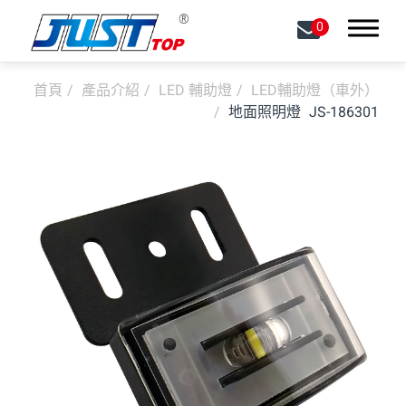
0
首頁
產品介紹
LED 輔助燈
LED輔助燈（車外）
搜尋
地面照明燈
JS-186301
關於我們
能力
產品介紹
全部
LED 前燈
LED 信號燈